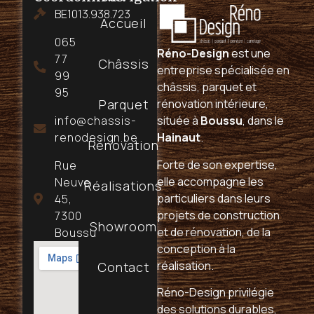
BE1013.938.723
Accueil
065
Réno-Design
est une
77
Châssis
entreprise spécialisée en
99
châssis, parquet et
95
Parquet
rénovation intérieure,
info@chassis-
située à
Boussu
, dans le
renodesign.be
Hainaut
.
Rénovation
Forte de son expertise,
Rue
elle accompagne les
Neuve
Réalisations
particuliers dans leurs
45,
projets de construction
7300
Showroom
et de rénovation, de la
Boussu
conception à la
réalisation.
Contact
Réno-Design privilégie
des solutions durables,